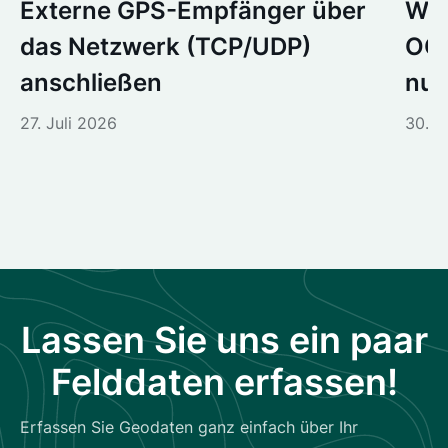
Externe GPS-Empfänger über
Wir
das Netzwerk (TCP/UDP)
OGC
anschließen
nur
27. Juli 2026
30. J
Lassen Sie uns ein paar
Felddaten erfassen!
Erfassen Sie Geodaten ganz einfach über Ihr