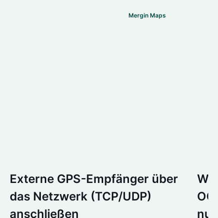
Mergin Maps
Externe GPS-Empfänger über
Wir
das Netzwerk (TCP/UDP)
OGC
anschließen
nur