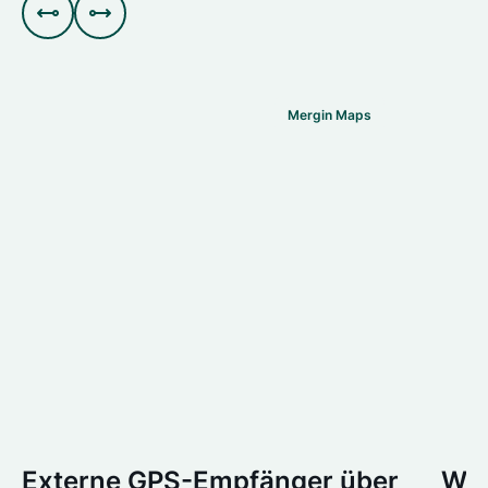


Mergin Maps
Externe GPS-Empfänger über
Wir