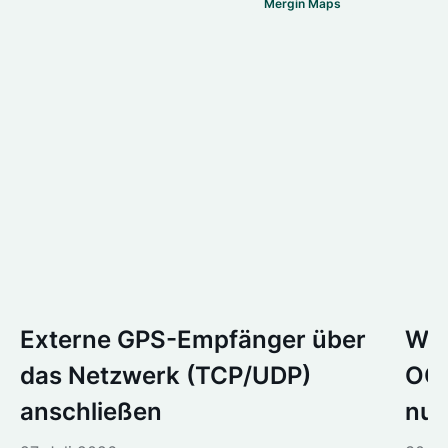
Mergin Maps
Externe GPS-Empfänger über
Wir
das Netzwerk (TCP/UDP)
OGC
anschließen
nur